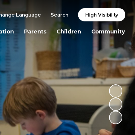
hange Language
Search
High Visibility
ation
Parents
Children
Community