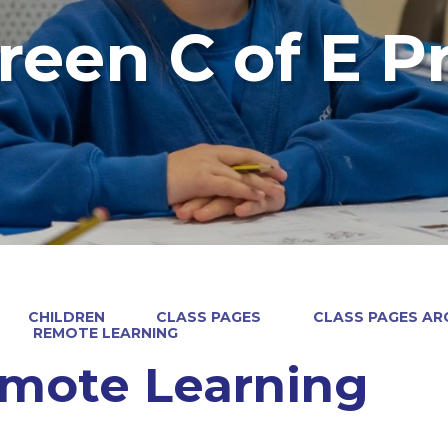
reen C of E P
CHILDREN
CLASS PAGES
CLASS PAGES ARC
REMOTE LEARNING
mote Learning