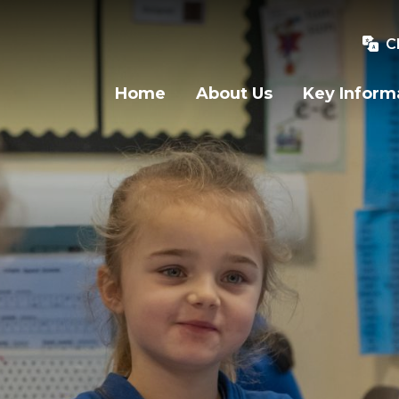
C
Home
About Us
Key Inform