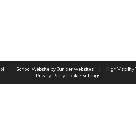
ool
|
School Website by
Juniper Websites
|
High Visibility
Privacy Policy
Cookie Settings