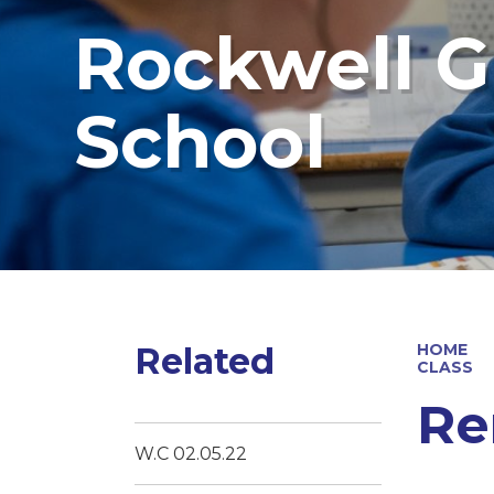
Rockwell G
School
Related
HOME
CLASS
Re
W.C 02.05.22