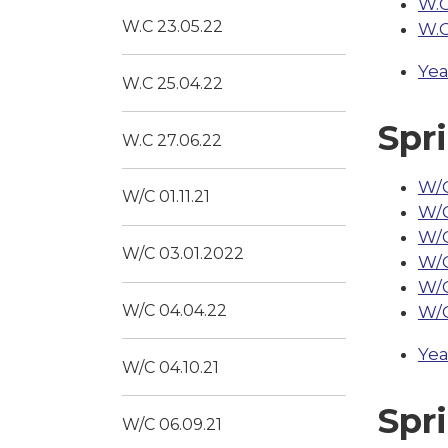
W.C
W.C 23.05.22
W.C
Yea
W.C 25.04.22
Spr
W.C 27.06.22
W/C
W/C 01.11.21
W/C
W/C
W/C 03.01.2022
W/C
W/C
W/C 04.04.22
W/C
Yea
W/C 04.10.21
Spr
W/C 06.09.21